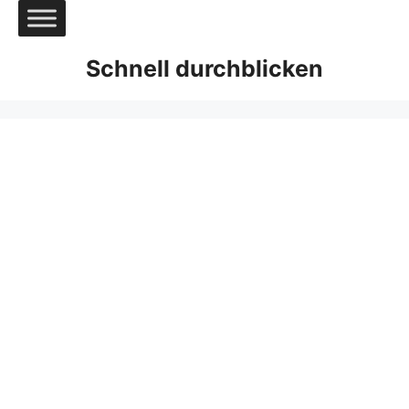
Zum
Inhalt
springen
Schnell durchblicken