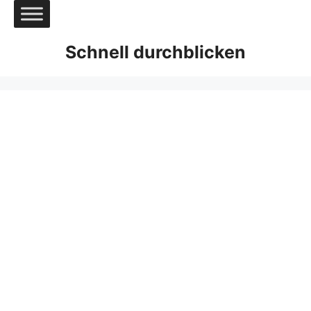
Zum
Inhalt
springen
Schnell durchblicken