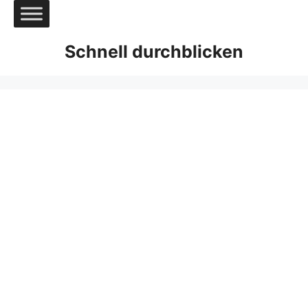
Zum
Inhalt
springen
Schnell durchblicken