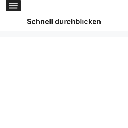
Zum
Inhalt
springen
Schnell durchblicken