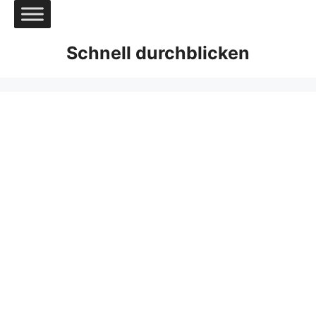
Zum
Inhalt
springen
Schnell durchblicken