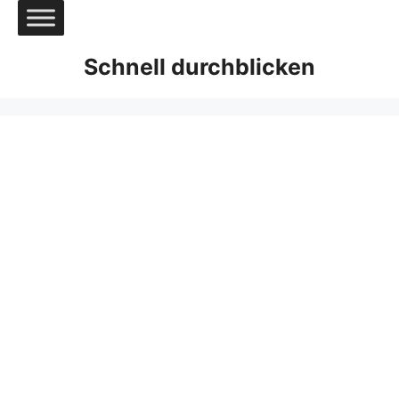
Zum
Inhalt
springen
Schnell durchblicken