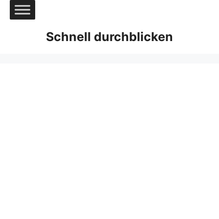
Zum
Inhalt
springen
Schnell durchblicken