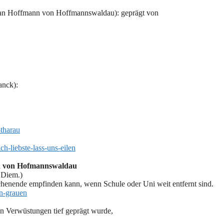
stian Hoffmann von Hoffmannswaldau): geprägt von
anck):
-tharau
ch-liebste-lass-uns-eilen
nn von Hofmannswaldau
 Diem.)
enende empfinden kann, wenn Schule oder Uni weit entfernt sind.
in-grauen
n Verwüstungen tief geprägt wurde,