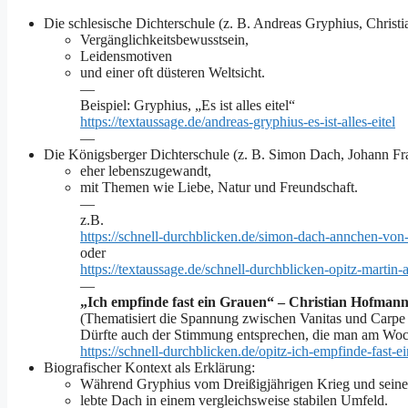
Die schlesische Dichterschule (z. B. Andreas Gryphius, Chri
Vergänglichkeitsbewusstsein,
Leidensmotiven
und einer oft düsteren Weltsicht.
—
Beispiel: Gryphius, „Es ist alles eitel“
https://textaussage.de/andreas-gryphius-es-ist-alles-eitel
—
Die Königsberger Dichterschule (z. B. Simon Dach, Johann Fr
eher lebenszugewandt,
mit Themen wie Liebe, Natur und Freundschaft.
—
z.B.
https://schnell-durchblicken.de/simon-dach-annchen-von
oder
https://textaussage.de/schnell-durchblicken-opitz-martin-a
—
„Ich empfinde fast ein Grauen“ – Christian Hofma
(Thematisiert die Spannung zwischen Vanitas und Carpe
Dürfte auch der Stimmung entsprechen, die man am Woch
https://schnell-durchblicken.de/opitz-ich-empfinde-fast-e
Biografischer Kontext als Erklärung:
Während Gryphius vom Dreißigjährigen Krieg und seine
lebte Dach in einem vergleichsweise stabilen Umfeld.