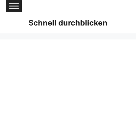
Zum
Inhalt
springen
Schnell durchblicken