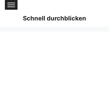
Zum
Inhalt
springen
Schnell durchblicken