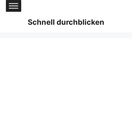
Zum
Inhalt
springen
Schnell durchblicken