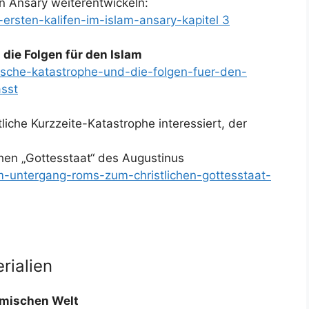
 Ansary weiterentwickeln:
-ersten-kalifen-im-islam-ansary-kapitel 3
die Folgen für den Islam
ische-katastrophe-und-die-folgen-fuer-den-
sst
tliche Kurzzeite-Katastrophe interessiert, der
en „Gottesstaat“ des Augustinus
om-untergang-roms-zum-christlichen-gottesstaat-
rialien
amischen Welt