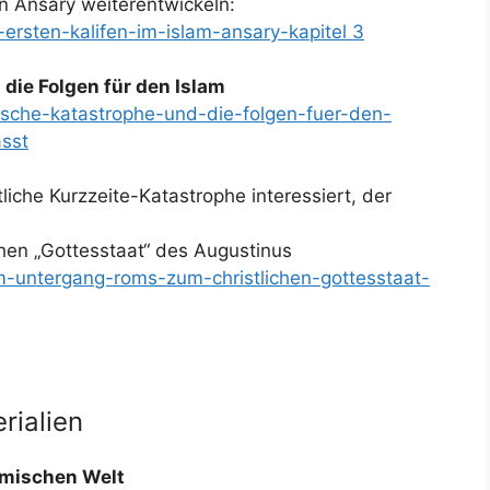
 Ansary weiterentwickeln:
-ersten-kalifen-im-islam-ansary-kapitel 3
die Folgen für den Islam
ische-katastrophe-und-die-folgen-fuer-den-
sst
tliche Kurzzeite-Katastrophe interessiert, der
en „Gottesstaat“ des Augustinus
om-untergang-roms-zum-christlichen-gottesstaat-
rialien
amischen Welt