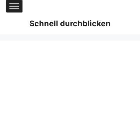
Zum
Inhalt
springen
Schnell durchblicken