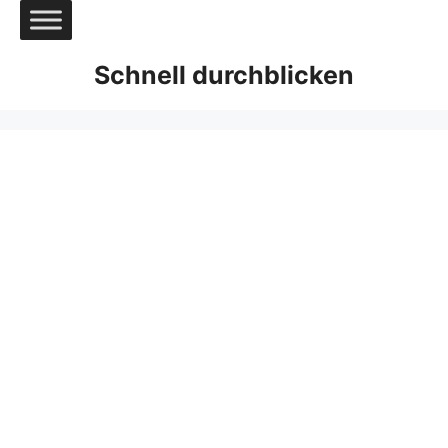
Zum
Inhalt
springen
Schnell durchblicken