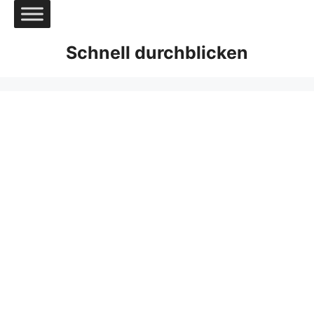
Zum
Inhalt
springen
Schnell durchblicken