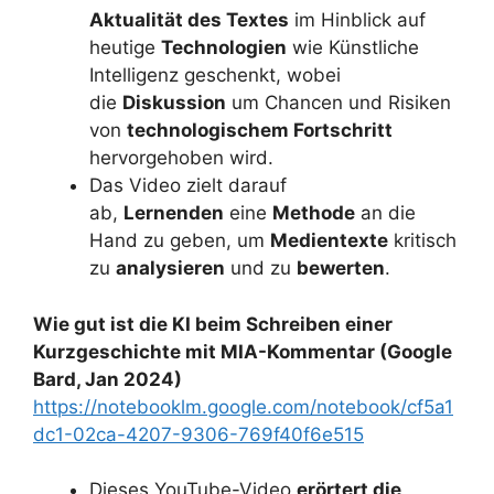
Aktualität des Textes
im Hinblick auf
heutige
Technologien
wie Künstliche
Intelligenz geschenkt, wobei
die
Diskussion
um Chancen und Risiken
von
technologischem Fortschritt
hervorgehoben wird.
Das Video zielt darauf
ab,
Lernenden
eine
Methode
an die
Hand zu geben, um
Medientexte
kritisch
zu
analysieren
und zu
bewerten
.
Wie gut ist die KI beim Schreiben einer
Kurzgeschichte mit MIA-Kommentar (Google
Bard, Jan 2024)
https://notebooklm.google.com/notebook/cf5a1
dc1-02ca-4207-9306-769f40f6e515
Dieses YouTube-Video
erörtert die