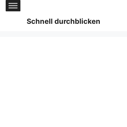
Zum
Inhalt
springen
Schnell durchblicken