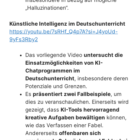
insbesondere in Bezug auf mögliche
„Halluzinationen“.
Künstliche Intelligenz im Deutschunterricht
https://youtu.be/7sRHf_Q4p7A?si=J4yoUd-
9yFs3Rby2
Das vorliegende Video
untersucht die
Einsatzmöglichkeiten von KI-
Chatprogrammen im
Deutschunterricht
, insbesondere deren
Potenziale und Grenzen.
Es
präsentiert zwei Fallbeispiele
, um
dies zu veranschaulichen. Einerseits wird
gezeigt, dass
KI-Tools hervorragend
kreative Aufgaben bewältigen
können,
wie das Verfassen einer Fabel.
Andererseits
offenbaren sich