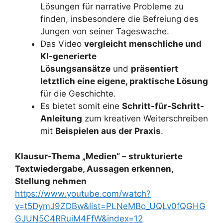
Lösungen für narrative Probleme zu
finden, insbesondere die Befreiung des
Jungen von seiner Tageswache.
Das Video
vergleicht menschliche und
KI-generierte
Lösungsansätze
und
präsentiert
letztlich eine eigene, praktische Lösung
für die Geschichte.
Es bietet somit eine
Schritt-für-Schritt-
Anleitung
zum kreativen Weiterschreiben
mit
Beispielen aus der Praxis
.
Klausur-Thema „Medien“ – strukturierte
Textwiedergabe, Aussagen erkennen,
Stellung nehmen
https://www.youtube.com/watch?
v=t5DymJ9ZDBw&list=PLNeMBo_UQLv0fQGHG
GJUN5C4RRuiM4FfW&index=12