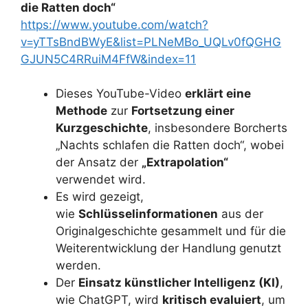
die Ratten doch“
https://www.youtube.com/watch?
v=yTTsBndBWyE&list=PLNeMBo_UQLv0fQGHG
GJUN5C4RRuiM4FfW&index=11
Dieses YouTube-Video
erklärt eine
Methode
zur
Fortsetzung einer
Kurzgeschichte
, insbesondere Borcherts
„Nachts schlafen die Ratten doch“, wobei
der Ansatz der
„Extrapolation“
verwendet wird.
Es wird gezeigt,
wie
Schlüsselinformationen
aus der
Originalgeschichte gesammelt und für die
Weiterentwicklung der Handlung genutzt
werden.
Der
Einsatz künstlicher Intelligenz (KI)
,
wie ChatGPT, wird
kritisch evaluiert
, um