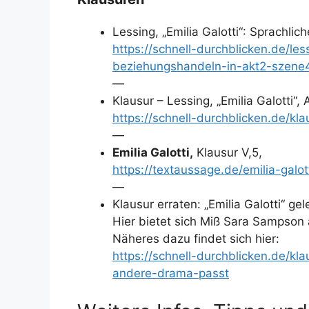
Lessing, „Emilia Galotti“: Sprachli
https://schnell-durchblicken.de/les
beziehungshandeln-in-akt2-szene
—
Klausur – Lessing, „Emilia Galotti“,
https://schnell-durchblicken.de/kla
—
Emilia Galotti,
Klausur V,5,
https://textaussage.de/emilia-galo
—
Klausur erraten: „Emilia Galotti“ 
Hier bietet sich Miß Sara Sampson 
Näheres dazu findet sich hier:
https://schnell-durchblicken.de/kl
andere-drama-passt