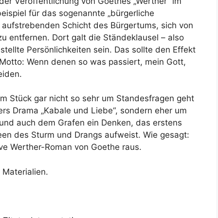
 der Veröffentlichung von Goethes „Werther“ im
eispiel für das sogenannte „bürgerliche
r aufstrebenden Schicht des Bürgertums, sich von
zu entfernen. Dort galt die Ständeklausel – also
tellte Persönlichkeiten sein. Das sollte den Effekt
Motto: Wenn denen so was passiert, mein Gott,
eiden.
sem Stück gar nicht so sehr um Standesfragen geht
llers Drama „Kabale und Liebe“, sondern eher um
s und auch dem Grafen ein Denken, das erstens
deen des Sturm und Drangs aufweist. Wie gesagt:
ive Werther-Roman von Goethe raus.
 Materialien.