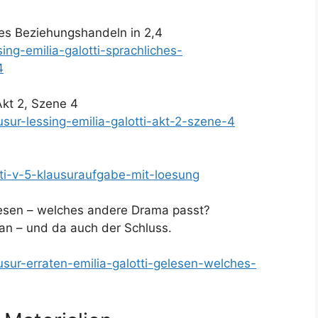
ches Beziehungshandeln in 2,4
sing-emilia-galotti-sprachliches-
4
 Akt 2, Szene 4
usur-lessing-emilia-galotti-akt-2-szene-4
tti-v-5-klausuraufgabe-mit-loesung
gelesen – welches andere Drama passt?
an – und da auch der Schluss.
ausur-erraten-emilia-galotti-gelesen-welches-