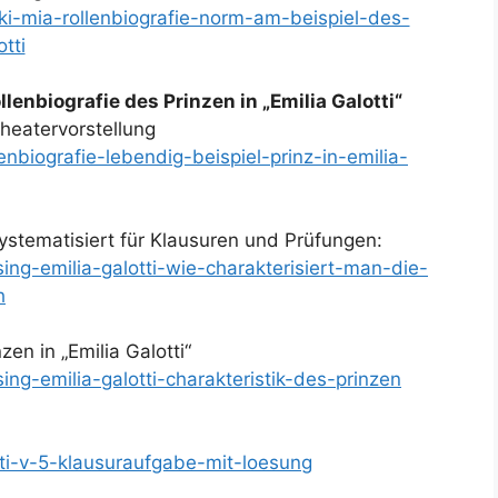
/ki-mia-rollenbiografie-norm-am-beispiel-des-
tti
lenbiografie des Prinzen in „Emilia Galotti“
heatervorstellung
lenbiografie-lebendig-beispiel-prinz-in-emilia-
systematisiert für Klausuren und Prüfungen:
sing-emilia-galotti-wie-charakterisiert-man-die-
h
zen in „Emilia Galotti“
sing-emilia-galotti-charakteristik-des-prinzen
tti-v-5-klausuraufgabe-mit-loesung